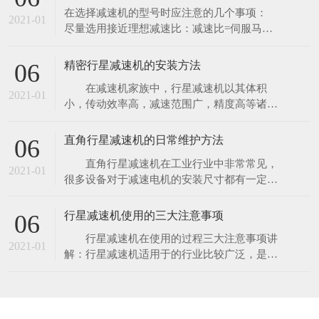
在选择减速机的型号时应注意的几个事项：
率分流、多齿啮合独用的特性。最大输入功率
2021-01
尽量选用接近理想减速比：减速比=伺服马达
可达104kW。适用于起重运输、工程机械、冶
转速/减速机出力轴转速 扭力计算：对减速机
金、矿山
的寿命而言,扭力计算非常重要,并且要注意加
精密行星减速机的安装方法
06
速度的最大转矩值(TP),是否超过减速机之最大
在减速机家族中，行星减速机以其体积
负载扭力. 适用功率通常为市面上的伺服机种
2021-01
小，传动效率高，减速范围广，精度高等诸多
的适用功率,减速机的适用性很高,工作系数都
有点，而被广泛应用于伺服、步进、直流等传
能维持
动系统中。其作用就是在保证精密传动的前提
直角行星减速机的日常维护方法
06
下，主要被用来降低转速增大扭矩和降低负
直角行星减速机在工业行业中非常常见，
载/电机的转动惯量比。在过去几年里，有的
2021-01
很多设备对于减速电机的安装尺寸都有一定的
用户在使用减速机时，由于安装等人为因素，
要求，例如安装在侧面的减速电机，如果采用
而导致减速机的输出轴
的是平行轴减速机，就会凸出来一大块，既不
行星减速机使用的三大注意事项
06
美观又浪费了不必要的空间，这时候就需要选
行星减速机在使用的过程三大注意事项讲
用直角减速机了，直角减速机采用的是准双曲
2021-01
解：行星减速机适用于的行业比较广泛，是减
面减速结构，传动效率达到90%以上，远远超
速机一系列的，但是为了日后操作的安全性和
出传统的RV减
延长行星减速机机的使用寿命，在使用的过程
中一定要注意以下几点： 行星减速机在
使用的过程三大注意事项讲解 1、行星减